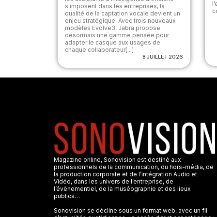
l
s'imposent dans les entreprises, la
c
qualité de la captation vocale devient un
enjeu stratégique. Avec trois nouveaux
modèles Evolve3, Jabra propose
désormais une gamme pensée pour
adapter le casque aux usages de
chaque collaborateur[...]
8 JUILLET 2026
Magazine online, Sonovision est destiné aux
professionnels de la communication, du hors-média, de
la production corporate et de l’intégration Audio et
Vidéo, dans les univers de l’entreprise, de
l’évènementiel, de la muséographie et des lieux
publics…
Sonovision se décline sous un format web, avec un fil