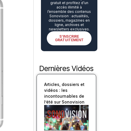
gratuit et profitez d’un
accès illimité à
l’ensemble des contenus
Sonovision : actualités,
dossiers, magazines en
ligne, archives et
newsletters exclusives.
S’INSCRIRE
GRATUITEMENT
Dernières Vidéos
Articles, dossiers et
vidéos : les
incontournables de
l’été sur Sonovision