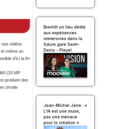
Bientôt un lieu dédié
aux expériences
immersives dans la
r ses vidéos
future gare Saint-
Denis – Pleyel
ps et même un
ible d’ici la fin
/360 (20 MP
me produire des
ages (mode
Jean-Michel Jarre : «
L’IA est une muse,
pas une menace
pour la création »