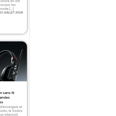
 sonore en ont
 vocaux les
nde.[...]
21 JUILLET 2026
m sans fil
randes
es
d’envergure et
turés, le Godox
un intercom