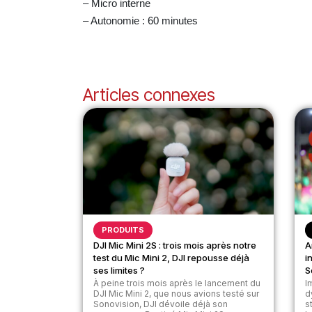
– Micro interne
– Autonomie : 60 minutes
Articles connexes
PRODUITS
DJI Mic Mini 2S : trois mois après notre
A
test du Mic Mini 2, DJI repousse déjà
i
ses limites ?
S
À peine trois mois après le lancement du
I
DJI Mic Mini 2, que nous avions testé sur
d
Sonovision, DJI dévoile déjà son
s