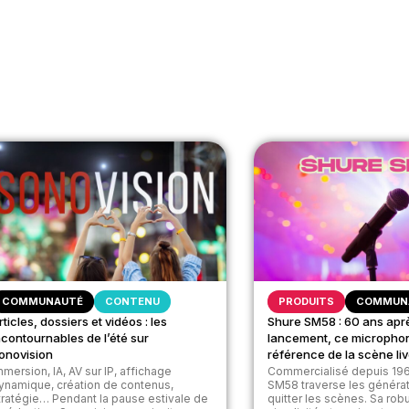
COMMUNAUTÉ
CONTENU
PRODUITS
COMMUN
rticles, dossiers et vidéos : les
Shure SM58 : 60 ans apr
ncontournables de l’été sur
lancement, ce micropho
onovision
référence de la scène li
mmersion, IA, AV sur IP, affichage
Commercialisé depuis 196
ynamique, création de contenus,
SM58 traverse les généra
tratégie… Pendant la pause estivale de
quitter les scènes. Sa rob