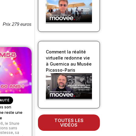
Prix 279 euros
Comment la réalité
virtuelle redonne vie
à Guernica au Musée
Picasso-Paris
AUTÉ
ès son
ne reste une
ve
TOUTES LES
6, le Shure
VIDÉOS
tions sans
ustesse, sa