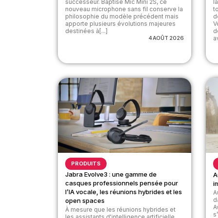
successeur. Baptisé Mic Mini 2S, ce
l
nouveau microphone sans fil conserve la
t
philosophie du modèle précédent mais
d
apporte plusieurs évolutions majeures
V
destinées à[...]
d
4 AOÛT 2026
av
PRODUITS
Jabra Evolve3 : une gamme de
A
casques professionnels pensée pour
i
l’IA vocale, les réunions hybrides et les
A
d
open spaces
A
À mesure que les réunions hybrides et
s
les assistants d'intelligence artificielle