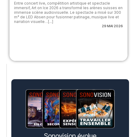
Entre concert live, compétition artistique et spectacle
immersif, Art on Ice 2026 a transformé les arènes suisses en
immense scène audiovisuelle. Le spectacle a misé sur 300
m² de LED Absen pour fusionner patinage, musique live et
narration visuelle…[...]
29 MAI 2026
Sonovision évolue