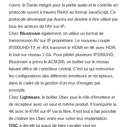
cuivre, le Dante intégré pour la partie audio et le contrôle en
protocole ouvert à travers ReAX au format JavaScript. Ce
protocole développé par Aurora est destiné à être utilisé par
tous les acteurs de l’AV sur IP.
Chez
Blustream
également, on utilise un format de
transmission AV sur IP propriétaire. Le nouveau couple
IP200UHD-TX et -RX transmet le HDMI en 4K avec HDR,
le tout sur réseau 1 Gb. Pour piloter plusieurs IP200UHD,
Blustream a prévu le ACM200, un boîtier sur le réseau
faisant office de contrôleur central. C’est lui qui mémorise
les configurations des différents émetteurs et récepteurs,
dans le cadre de la gestion d’un mur d’images par
exemple.
Chez
Lightware
, le boîtier Ubex joue le rôle d’émetteur et
de récepteur avec un seul et même produit. Il transporte la
4K avec le KVM sur IP via la fibre. Il est tout à fait possible
de chaîner les Ubex entre eux selon leur implantation.
QSC
a décidé lui aussi de faire cavalier seul en