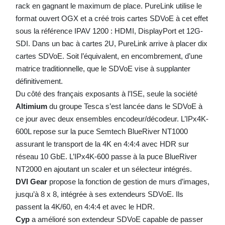
rack en gagnant le maximum de place. PureLink utilise le
format ouvert OGX et a créé trois cartes SDVoE à cet effet
sous la référence IPAV 1200 : HDMI, DisplayPort et 12G-
SDI. Dans un bac à cartes 2U, PureLink arrive à placer dix
cartes SDVoE. Soit l’équivalent, en encombrement, d’une
matrice traditionnelle, que le SDVoE vise à supplanter
définitivement.
Du côté des français exposants à l’ISE, seule la société
Altimium
du groupe Tesca s’est lancée dans le SDVoE à
ce jour avec deux ensembles encodeur/décodeur. L’IPx4K-
600L repose sur la puce Semtech BlueRiver NT1000
assurant le transport de la 4K en 4:4:4 avec HDR sur
réseau 10 GbE. L’IPx4K-600 passe à la puce BlueRiver
NT2000 en ajoutant un scaler et un sélecteur intégrés.
DVI Gear
propose la fonction de gestion de murs d’images,
jusqu’à 8 x 8, intégrée à ses extendeurs SDVoE. Ils
passent la 4K/60, en 4:4:4 et avec le HDR.
Cyp
a amélioré son extendeur SDVoE capable de passer