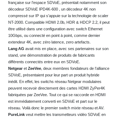
française sur l’espace SDVoE, présentait notamment son
décodeur SDVoE IPD4K-600 , un décodeur 4K non
compressé sur IP qui s’appuie sur la technologie de scaler
NT-2000. Compatible HDMI 2.0b, HDR & HDCP 2.2, il peut
être utilisé dans une configuration avec switch Ethernet
10Gbps, ou connecté en point à point, comme dernier
extendeur 4K, avec zéro latence, zero artefacts.
Lang AG
avait mis en place, avec ses partenaires sur son
stand, une démonstration de produits de fabricants
différents connectés entre eux en SDVoE.
Netgear
et
ZeeVee
, deux membres fondateurs de l’alliance
SDVoE, présentaient pour leur part un produit hybride
inédit. En effet, les switchs réseau Netgear modulaires
peuvent recevoir directement des cartes HDMI ZyPer4K
fabriquées par ZeeVee. Tout ce qui se raccorde en HDMI
est immédiatement converti en SDVoE et part sur le
réseau. Voilà donc le premier switch mixte réseau et AV.
PureLink
veut mettre les transmetteurs vidéo SDVoE en