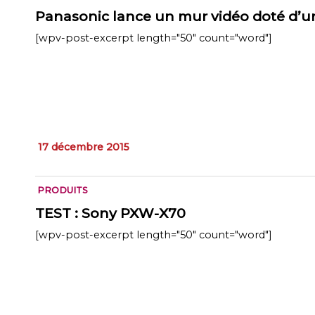
Panasonic lance un mur vidéo doté d’un 
[wpv-post-excerpt length="50" count="word"]
17 décembre 2015
PRODUITS
TEST : Sony PXW-X70
[wpv-post-excerpt length="50" count="word"]