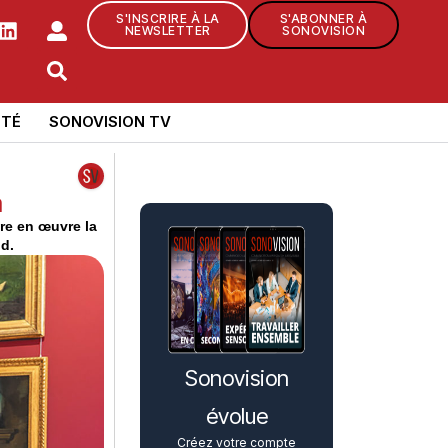
S'INSCRIRE À LA
S'ABONNER À
NEWSLETTER
SONOVISION
TÉ
SONOVISION TV
a
re en œuvre la
nd.
Sonovision
évolue
Créez votre compte