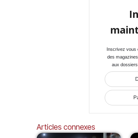
I
maint
Inscrivez vous 
des magazines S
aux dossiers
D
P
Articles connexes