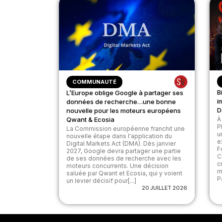
COMMUNAUTÉ
B
L’Europe oblige Google à partager ses
i
données de recherche…une bonne
D
nouvelle pour les moteurs européens
Qwant & Ecosia
À
P
La Commission européenne franchit une
u
nouvelle étape dans l'application du
e
Digital Markets Act (DMA). Dès janvier
F
2027, Google devra partager une partie
C
de ses données de recherche avec les
c
moteurs concurrents. Une décision
m
saluée par Qwant et Ecosia, qui y voient
Pa
un levier décisif pour[...]
20 JUILLET 2026