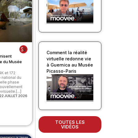
Comment la réalité
nisent
virtuelle redonne vie
ale du Musée
à Guernica au Musée
Picasso-Paris
4K et 172
 national du
velle phase
nouvellement
isuelle.[...]
22 JUILLET 2026
TOUTES LES
VIDÉOS