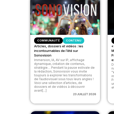
COMMUNAUTÉ
CONTENU
Articles, dossiers et vidéos : les
«
incontournables de l’été sur
M
Sonovision
P
e
Immersion, IA, AV sur IP, affichage
dynamique, création de contenus,
D
stratégie… Pendant la pause estivale de
n
la rédaction, Sonovision vous invite
"
toujours à explorer les transformations
i
de l’audiovisuel sous tous leurs angles !
P
Voici une sélection d’articles, de
u
dossiers et de vidéos à découvrir
et
avant[...]
23 JUILLET 2026