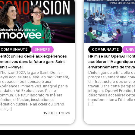
COMMUNAUTÉ
UNIVERS
COMMUNAUTÉ
UNIV
ientôt un lieu dédié aux expériences
HP mise sur OpenAI Front
mmersives dans la future gare Saint-
accélérer l’IA agentique 
enis – Pleyel
environnements de travai
 l'horizon 2027, la gare Saint-Denis –
L'intelligence artificielle 
leyel accueillera Pleyel en mouvement,
progressivement une cou
n espace inédit consacré aux
d'infrastructure des envi
xpériences immersives. Imaginé par la
travail. Dans cette perspe
ondation Art Explora avec Plaine
intégrant OpenAI Frontier,
ommun. Ce futur laboratoire mêlera
désormais accélérer cett
réation, diffusion, incubation et
transformation à l'échelle 
édiation culturelle au cœur du Grand
[...]
ris.[...]
15 JUILLET 2026