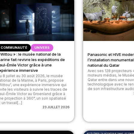
COMMUNAUTÉ
UNIVERS
 Wittou » : le musée national de la
Panasonic et HIVE moder
arine fait revivre les expéditions de
l’installation monument
aul-Émile Victor grâce à une
national du Qatar
xpérience immersive
Avec ses 128 projecteurs 
moteurs médias, le Musée
u 8 juillet au 30 août 2026, le musée
Qatar entre dans une nou
ational de la Marine, à Paris, propose
technologique avec le re
Wittou", une expérience immersive qui
de son infrastructure audiov
nvite les visiteurs à suivre les traces de
aul-Émile Victor au Groenland grâce à
ne projection à 360°, un son spatialisé
 un travail[...]
23 JUILLET 2026