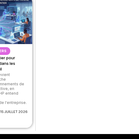
ERS
ier pour
dans les
l
devient
che
ronnements de
ctive, en
 HP entend
e
de l'entreprise.
15 JUILLET 2026