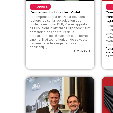
PRODUITS
PR
L’embarras du choix chez Vivitek
Comm
tran
Récompensée par un Oscar pour ses
recherches sur la reproduction des
Light
couleurs en mono DLP, Vivitek apporte
Pana
des solutions d'affichage répondant aux
tech
demandes des secteurs de la
arriv
bureautique, de l'éducation et du home
celle
cinema. Bref tour d’horizon de sa vaste
avon
gamme de vidéoprojecteurs se
notre
déclinant[...]
Panas
13 AVRIL 2016
sur 
perme