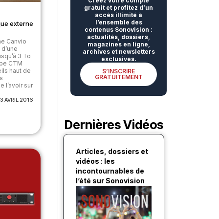
Créez votre compte
gratuit et profitez d’un
accès illimité à
l’ensemble des
sque externe
contenus Sonovision :
actualités, dossiers,
ne Canvio
magazines en ligne,
 d’une
archives et newsletters
usqu’à 3 To
exclusives.
type CTM
ils haut de
S’INSCRIRE
GRATUITEMENT
s
e l’avoir sur
13 AVRIL 2016
Dernières Vidéos
Articles, dossiers et
vidéos : les
incontournables de
l’été sur Sonovision