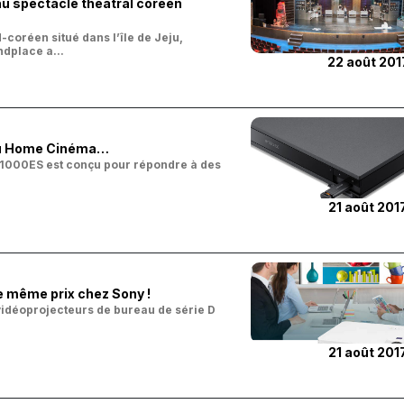
u spectacle théâtral coréen
coréen situé dans l’île de Jeju,
ndplace a...
22 août 201
à du Home Cinéma…
-X1000ES est conçu pour répondre à des
21 août 201
e même prix chez Sony !
vidéoprojecteurs de bureau de série D
21 août 201