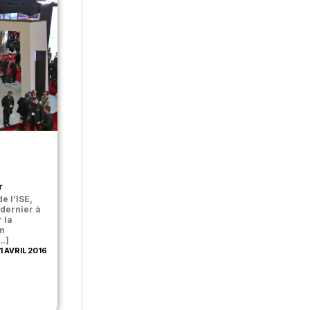
a
r
de l’ISE,
 dernier à
 la
n
..]
1 AVRIL 2016