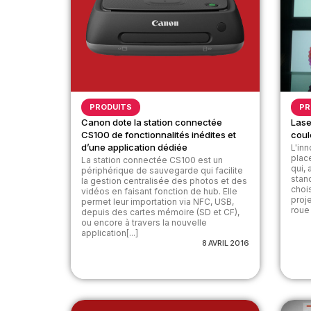
PRODUITS
PR
Canon dote la station connectée
Lase
CS100 de fonctionnalités inédites et
coul
d’une application dédiée
L'in
plac
La station connectée CS100 est un
qui,
périphérique de sauvegarde qui facilite
stan
la gestion centralisée des photos et des
choi
vidéos en faisant fonction de hub. Elle
proj
permet leur importation via NFC, USB,
roue
depuis des cartes mémoire (SD et CF),
ou encore à travers la nouvelle
application[...]
8 AVRIL 2016