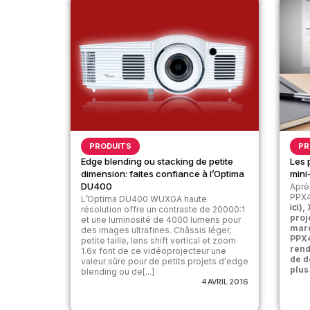
PRODUITS
PR
Edge blending ou stacking de petite
Les 
dimension: faites confiance à l’Optima
mini
DU400
Aprè
PPX4
L’Optima DU400 WUXGA haute
ici
),
résolution offre un contraste de 20000:1
proj
et une luminosité de 4000 lumens pour
marq
des images ultrafines. Châssis léger,
PPX4
petite taille, lens shift vertical et zoom
rend
1.6x font de ce vidéoprojecteur une
de d
valeur sûre pour de petits projets d'edge
plus
blending ou de[...]
4 AVRIL 2016