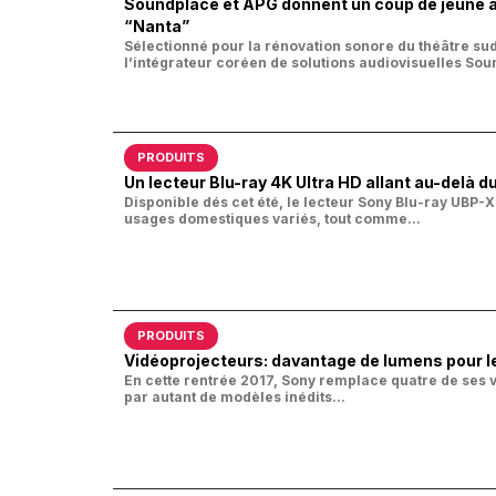
Soundplace et APG donnent un coup de jeune a
“Nanta”
Sélectionné pour la rénovation sonore du théâtre sud-
l’intégrateur coréen de solutions audiovisuelles Sou
PRODUITS
Un lecteur Blu-ray 4K Ultra HD allant au-del
Disponible dés cet été, le lecteur Sony Blu-ray UBP
usages domestiques variés, tout comme...
PRODUITS
Vidéoprojecteurs: davantage de lumens pour l
En cette rentrée 2017, Sony remplace quatre de ses 
par autant de modèles inédits...