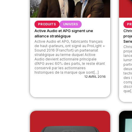
PRODUITS
UNIVERS
PR
Active Audio et APG signent une
Chri
alliance stratégique
proj
Seri
Active Audio et APG, fabricants français
de haut-parleurs, ont signé au ProLight +
Chri
Sound 2016 (Francfort) un partenariat
proj
stratégique au terme duquel Active
lanc
Audio devient actionnaire principale
lumi
d’APG avec 60% des parts, le reste étant
part
conservé par les actionnaires
deux
historiques de la marque que sont[...]
tech
12 AVRIL 2016
des 
comp
disc
que[.