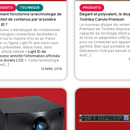
ODUITS
TECHNIQUE
PRODUITS
ent fonctionne la technologie de
Élégant et polyvalent, le di
sfert de contenus par la lumière
Toshiba Canvio Premium
 ID ?
Le nouveau disque dur exter
Premium de Toshiba dispose
sonic a développé de nombreuses
capacité de stockage allant j
nologies connectées destinées à
et inclut un adaptateur USB 
er sur le marché d’ici un an. Parmi
pour se connecter aux appare
s-ci, figure Light ID que nous vous
gamme. Bien que portable, le
s présentée, début mars, dans
utilisateurs n’ont pas besoin d
 article intitulé «
Light ID de
eux[...]
onic enrichit l’information affichée
les écrans LCD
». Cette technologie
t[...]
13 AVRIL 2016