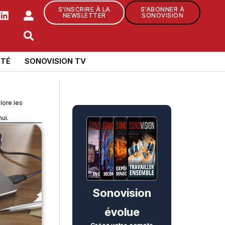
S'INSCRIRE À LA
S'ABONNER À
NEWSLETTER
SONOVISION
TÉ
SONOVISION TV
lore les
ui.
Sonovision
évolue