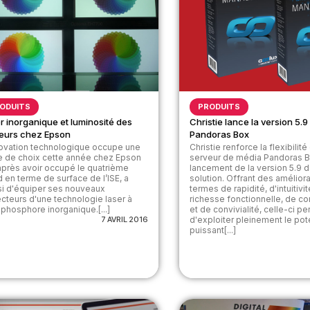
ODUITS
PRODUITS
r inorganique et luminosité des
Christie lance la version 5.9
eurs chez Epson
Pandoras Box
novation technologique occupe une
Christie renforce la flexibilit
e de choix cette année chez Epson
serveur de média Pandoras B
 après avoir occupé le quatrième
lancement de la version 5.9 d
d en terme de surface de l’ISE, a
solution. Offrant des amélior
si d'équiper ses nouveaux
termes de rapidité, d'intuitivit
ecteurs d'une technologie laser à
richesse fonctionnelle, de co
 phosphore inorganique.[...]
et de convivialité, celle-ci p
7 AVRIL 2016
d'exploiter pleinement le pot
puissant[...]