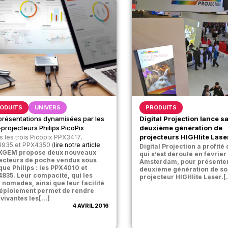
ODUITS
UNIVERS
PRODUITS
présentations dynamisées par les
Digital Projection lance s
-projecteurs Philips PicoPix
deuxième génération de
projecteurs HIGHlite Lase
s les trois Picopix PPX3417,
935 et PPX4350 (
lire notre article
Digital Projection a profité 
 XGEM propose deux nouveaux
qui s’est déroulé en février
ecteurs de poche vendus sous
Amsterdam, pour présenter
ue Philips : les PPX4010 et
deuxième génération de so
835. Leur compacité, qui les
projecteur HIGHlite Laser.[.
 nomades, ainsi que leur facilité
éploiement permet de rendre
 vivantes les[...]
4 AVRIL 2016