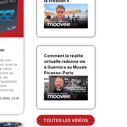
la création »
 de
Comment la réalité
é de son
virtuelle redonne vie
ox avec le
à Guernica au Musée
e cette
Picasso-Paris
ations en
é, de
mpatibilité
ermet
entiel du
5 AVRIL 2016
TOUTES LES VIDÉOS