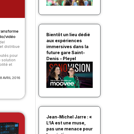
transforme
Bientôt un lieu dédié
dio/vidéo
aux expériences
del
immersives dans la
t distribue
future gare Saint-
utés pour
Denis – Pleyel
e solution
ilité et
8 AVRIL 2016
Jean-Michel Jarre : «
L’IA est une muse,
pas une menace pour