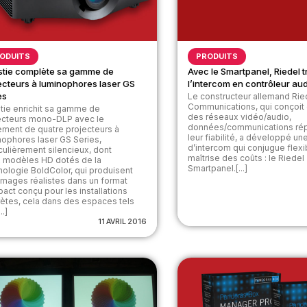
ODUITS
PRODUITS
stie complète sa gamme de
Avec le Smartpanel, Riedel 
ecteurs à luminophores laser GS
l’intercom en contrôleur au
es
Le constructeur allemand Rie
Communications, qui conçoit e
stie enrichit sa gamme de
des réseaux vidéo/audio,
ecteurs mono-DLP avec le
données/communications rép
ement de quatre projecteurs à
leur fiabilité, a développé un
nophores laser GS Series,
d’intercom qui conjugue flexib
iculièrement silencieux, dont
maîtrise des coûts : le Riedel
 modèles HD dotés de la
Smartpanel.[...]
nologie BoldColor, qui produisent
images réalistes dans un format
act conçu pour les installations
rètes, cela dans des espaces tels
..]
11 AVRIL 2016