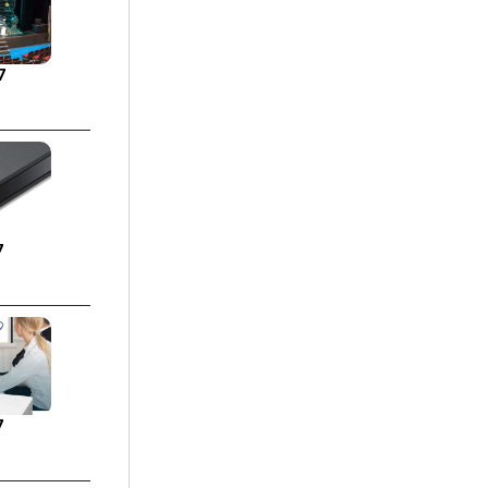
7
7
7