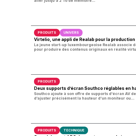
aller jusqu'à 2 To de mémoire...
PRODUITS
UNIVERS
Virtelio, une appli de Realab pour la productio
La jeune start-up luxembourgeoise
Realab associe de
pour produire des contenus originaux en réalité virtuel
PRODUITS
Deux supports d’écran Southco réglables en h
Southco ajoute à son offre de supports d'écran AV 
d’ajuster précisément la hauteur d’un moniteur ou...
PRODUITS
TECHNIQUE