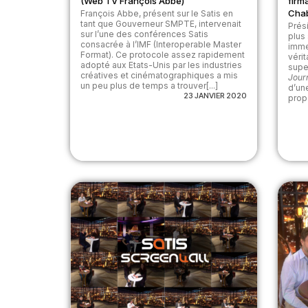
(Web TV François Abbe)
firm
Chab
François Abbe, présent sur le Satis en
tant que Gouverneur SMPTE, intervenait
Prés
sur l’une des conférences Satis
plus
consacrée à l’IMF (Interoperable Master
imme
Format). Ce protocole assez rapidement
véri
adopté aux Etats-Unis par les industries
supe
créatives et cinématographiques a mis
Jour
un peu plus de temps a trouver[...]
d’un
23 JANVIER 2020
propo