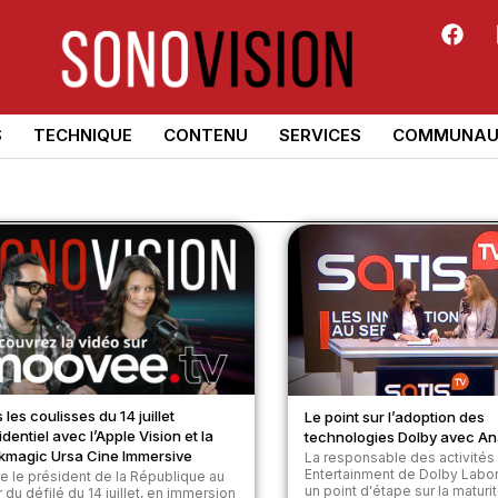
S
TECHNIQUE
CONTENU
SERVICES
COMMUNAU
 les coulisses du 14 juillet
Le point sur l’adoption des
identiel avec l’Apple Vision et la
technologies Dolby avec Ana
kmagic Ursa Cine Immersive
La responsable des activité
Entertainment de Dolby Labora
re le président de la République au
un point d'étape sur la maturit
du défilé du 14 juillet, en immersion