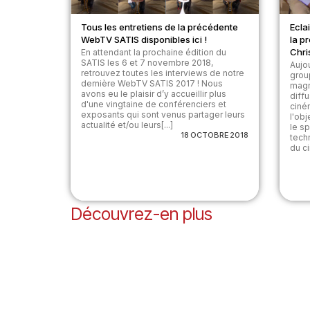
Tous les entretiens de la précédente
Ecla
WebTV SATIS disponibles ici !
la p
Chri
En attendant la prochaine édition du
SATIS les 6 et 7 novembre 2018,
Aujou
retrouvez toutes les interviews de notre
grou
dernière WebTV SATIS 2017 ! Nous
magn
avons eu le plaisir d’y accueillir plus
diff
d'une vingtaine de conférenciers et
ciném
exposants qui sont venus partager leurs
l'ob
actualité et/ou leurs[...]
le s
18 OCTOBRE 2018
tech
du ci
Découvrez-en plus