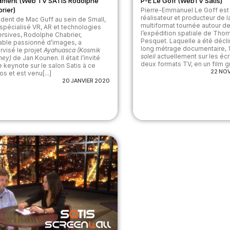
ament (Web TV SATIS Rodolphe
P-E Le Goff (WebTV Satis)
rier)
Pierre-Emmanuel Le Goff est 
réalisateur et producteur de l
ident de Mac Guff au sein de Small,
multiformat tournée autour d
 spécialisé VR, AR et technologies
l’expédition spatiale de Tho
rsives, Rodolphe Chabrier,
Pesquet. Laquelle a été décl
table passionné d’images, a
long métrage documentaire,
rvisé le projet
Ayahuasca (Kosmik
soleil
actuellement sur les écr
ney)
de Jan Kounen. Il était l’invité
deux formats TV, en un film gr
e keynote sur le salon Satis à ce
22 NO
s et est venu[...]
20 JANVIER 2020