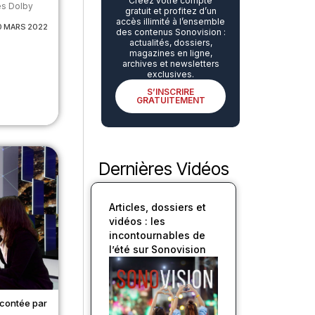
Créez votre compte
es Dolby
gratuit et profitez d’un
accès illimité à l’ensemble
0 MARS 2022
des contenus Sonovision :
actualités, dossiers,
magazines en ligne,
archives et newsletters
exclusives.
S’INSCRIRE
GRATUITEMENT
Dernières Vidéos
Articles, dossiers et
vidéos : les
incontournables de
l’été sur Sonovision
contée par