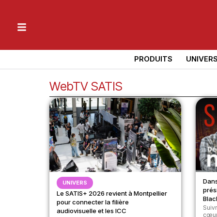
PRODUITS
UNIVER
WebTV SATIS
Dans
UNIVERS
prés
Le SATIS+ 2026 revient à Montpellier
Blac
pour connecter la filière
Suiv
audiovisuelle et les ICC
cœur 