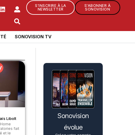
S'INSCRIRE À LA
S'ABONNER À
NEWSLETTER
SONOVISION
TÉ
SONOVISION TV
Sonovision
ïs Libolt
s Home
évolue
tories fait
é et le