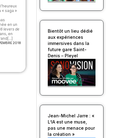
l’heureux
a « saga »
e
mas
inée en un
16 levers de
Bientôt un lieu dédié
ans, en
aux expériences
and[...]
VEMBRE 2018
immersives dans la
future gare Saint-
Denis – Pleyel
Jean-Michel Jarre : «
L’IA est une muse,
pas une menace pour
la création »