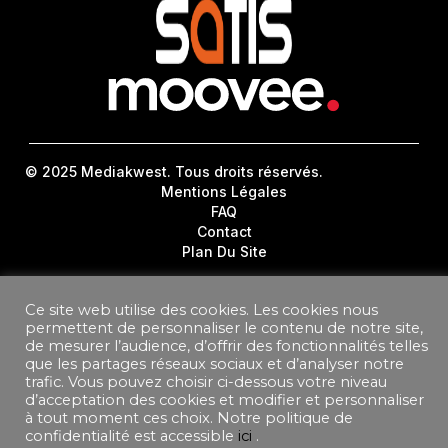
© 2025 Mediakwest. Tous droits réservés.
Mentions Légales
FAQ
Contact
Plan Du Site
DONNEES PERSONNELLES
Ce site web utilise des cookies. Les cookies nous
CONDITIONS GÉNÉRALES DE VENTE ABONNEMENT
permettent de personnaliser le contenu de notre site,
CONDITIONS GÉNÉRALES D’UTILISATION
de mesurer l’audience, d’offrir des fonctionnalités telles
que les partages réseaux sociaux et d’analyser notre
trafic. Vous pouvez choisir ci-dessous votre niveau
d’acceptation des cookies et modifier et personnaliser
à tout moment ces choix. Notre politique de
confidentialité est accessible
ici
.