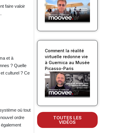
 faire valoir
.
Comment la réalité
virtuelle redonne vie
éma et à
à Guernica au Musée
éennes ? Quelle
Picasso-Paris
 et culturel ? Ce
osystème où tout
 nouvel ordre
TOUTES LES
VIDÉOS
a également