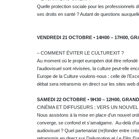
Quelle protection sociale pour les professionnels
ses droits en santé ? Autant de questions auxquell
VENDREDI 21 OCTOBRE • 14H00 – 17H00, 
– COMMENT ÉVITER LE CULTUREXIT ?
Au moment où le projet européen doit être refondé e
l’audiovisuel sont révisées, la culture peut-elle en
Europe de la Culture voulons-nous : celle de l’Excep
débat sera retransmis en direct sur les sites web 
SAMEDI 22 OCTOBRE • 9H30 – 12H00, GRAN
CINÉMA ET DIFFUSEURS : VERS UN NOUVEL 
Nous assistons à la mise en place d’un nouvel ordr
converge, se confond et s’amalgame. Au-delà d’un 
audiovisuel ? Quel partenariat (re)fonder entre cr
retransmis en direct sur Dailymotion et
Le Film Fr