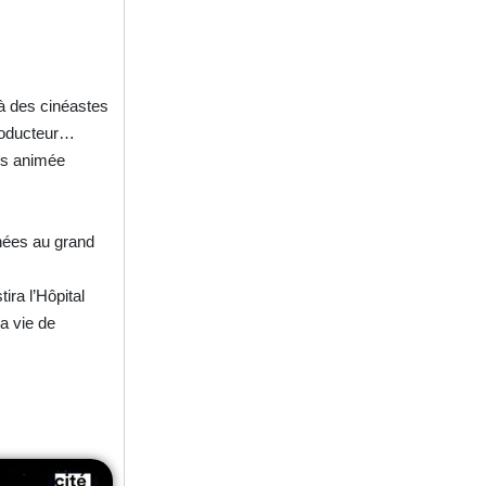
 à des cinéastes
producteur…
ois animée
inées au grand
ra l’Hôpital
a vie de