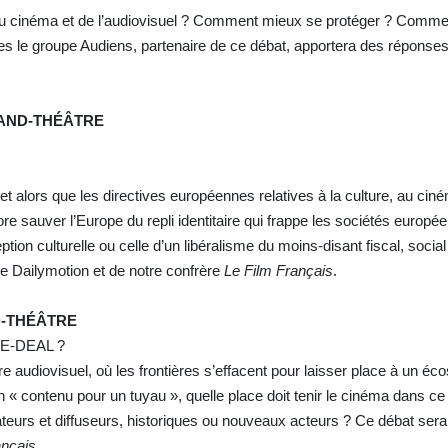
 du cinéma et de l’audiovisuel ? Comment mieux se protéger ? Comment
es le groupe Audiens, partenaire de ce débat, apportera des réponses
GRAND-THÉÂTRE
t alors que les directives européennes relatives à la culture, au cin
core sauver l’Europe du repli identitaire qui frappe les sociétés europ
tion culturelle ou celle d’un libéralisme du moins-disant fiscal, social
de Dailymotion et de notre confrère
Le Film Français
.
D-THÉÂTRE
E-DEAL ?
e audiovisuel, où les frontières s’effacent pour laisser place à un éc
« contenu pour un tuyau », quelle place doit tenir le cinéma dans ce
éateurs et diffuseurs, historiques ou nouveaux acteurs ? Ce débat ser
ançais
.