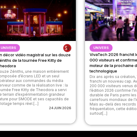
UNIVERS
UNIVERS
VivaTech 2026 franchit 
n décor vidéo magistral sur les douze
000 visiteurs et confirm
éniths de la tournée Free Kitty de
moteur de la prochaine 
heodora
technologique
ouze Zéniths, une maison entièrement
omposée d’écrans LED et un seul
Dix ans après sa création,
pérateur aux commandes du média
franchi un nouveau cap. A
erveur comme de la réalisation live : la
200 000 visiteurs venus d
ournée Free Kitty de Theodora a servi
l’édition 2026 confirme l’in
e terrain d’expérimentation grandeur
durable de Paris parmi le
ature pour SMODE et ses capacités de
carrefours mondiaux de l’i
ilotage temps réel.[...]
Mais au-delà des records
24 JUIN 2026
fréquentation, cette éditio
surtout[...]