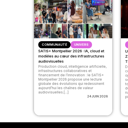
COMMUNAUTÉ
UNIVERS
SATIS+ Montpellier 2026 : IA, cloud et
U
modèles au cœur des infrastructures
Z
audiovisuelles
T
Production cloud, intelligence artificielle,
D
infrastructures collaboratives et
c
financement de l’innovation : le SATIS+
o
Montpellier 2026 propose une lecture
s
globale des évolutions qui redessinent
t
aujourd’hui les chaînes de valeur
d
audiovisuelles.[...]
n
24 JUIN 2026
p