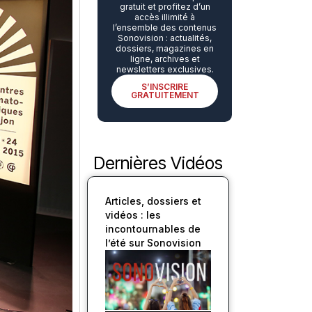
gratuit et profitez d’un
accès illimité à
l’ensemble des contenus
Sonovision : actualités,
dossiers, magazines en
ligne, archives et
newsletters exclusives.
S’INSCRIRE
GRATUITEMENT
Dernières Vidéos
Articles, dossiers et
vidéos : les
incontournables de
l’été sur Sonovision