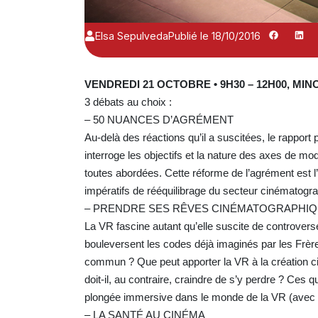
Elsa Sepulveda
Publié le 18/10/2016
VENDREDI 21 OCTOBRE • 9H30 – 12H00, MIN
3 débats au choix :
– 50 NUANCES D’AGRÉMENT
Au-delà des réactions qu’il a suscitées, le rapport
interroge les objectifs et la nature des axes de m
toutes abordées. Cette réforme de l’agrément est l
impératifs de rééquilibrage du secteur cinématogr
– PRENDRE SES RÊVES CINÉMATOGRAPHIQ
La VR fascine autant qu’elle suscite de controvers
bouleversent les codes déjà imaginés par les Frères
commun ? Que peut apporter la VR à la création ci
doit-il, au contraire, craindre de s’y perdre ? Ces 
plongée immersive dans le monde de la VR (avec s
– LA SANTÉ AU CINÉMA