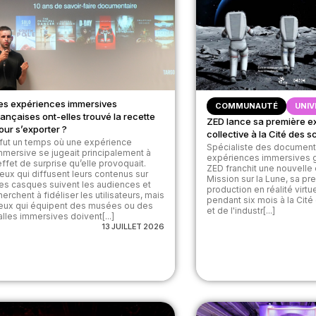
es expériences immersives
COMMUNAUTÉ
UNIV
rançaises ont-elles trouvé la recette
ZED lance sa première e
our s’exporter ?
collective à la Cité des 
l fut un temps où une expérience
Spécialiste des document
mmersive se jugeait principalement à
expériences immersives g
’effet de surprise qu’elle provoquait.
ZED franchit une nouvelle
eux qui diffusent leurs contenus sur
Mission sur la Lune, sa pr
es casques suivent les audiences et
production en réalité virt
herchent à fidéliser les utilisateurs, mais
pendant six mois à la Cit
eux qui équipent des musées ou des
et de l'industr[...]
alles immersives doivent[...]
13 JUILLET 2026