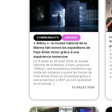
L
COMMUNAUTÉ
UNIVERS
f
« Wittou » : le musée national de la
p
Marine fait revivre les expéditions de
I
Paul-Émile Victor grâce à une
i
expérience immersive
l
Du 8 juillet au 30 août 2026, le musée
C
national de la Marine, à Paris, propose
d
"Wittou", une expérience immersive qui
c
invite les visiteurs à suivre les traces de
c
Paul-Émile Victor au Groenland grâce à
s
une projection à 360°, un son spatialisé
et un travail[...]
23 JUILLET 2026