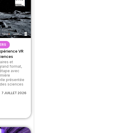
ERS
xpérience VR
sciences
aires et
rand format,
 étape avec
emière
uelle présentée
é des sciences
7 JUILLET 2026