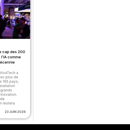
le cap des 200
e l’IA comme
décennie
 VivaTech a
vec plus de
e 165 pays,
stallation
s grands
nnovation.
 de
n restera
23 JUIN 2026