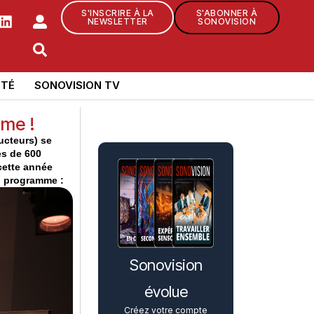
S'INSCRIRE À LA
S'ABONNER À
NEWSLETTER
SONOVISION
TÉ
SONOVISION TV
mme !
ucteurs) se
ès de 600
cette année
du programme :
Sonovision
évolue
Créez votre compte