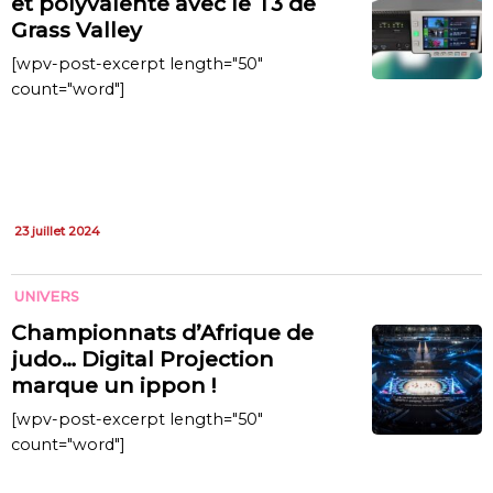
et polyvalente avec le T3 de
Grass Valley
[wpv-post-excerpt length="50"
count="word"]
23 juillet 2024
UNIVERS
Championnats d’Afrique de
judo… Digital Projection
marque un ippon !
[wpv-post-excerpt length="50"
count="word"]