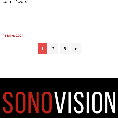
count="word"]
16 juillet 2024
1
2
3
»