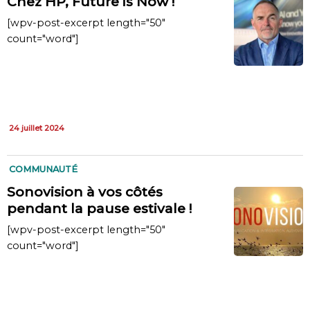
Chez HP, Future is Now !
[wpv-post-excerpt length="50"
count="word"]
24 juillet 2024
COMMUNAUTÉ
Sonovision à vos côtés
pendant la pause estivale !
[wpv-post-excerpt length="50"
count="word"]